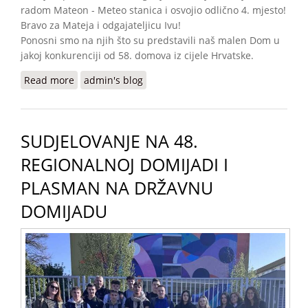
radom Mateon - Meteo stanica i osvojio odlično 4. mjesto!
Bravo za Mateja i odgajateljicu Ivu!
Ponosni smo na njih što su predstavili naš malen Dom u
jakoj konkurenciji od 58. domova iz cijele Hrvatske.
Read more
about DRŽAVNA DOMIJADA 2025. GODINE U
admin's blog
ROVINJU
SUDJELOVANJE NA 48.
REGIONALNOJ DOMIJADI I
PLASMAN NA DRŽAVNU
DOMIJADU