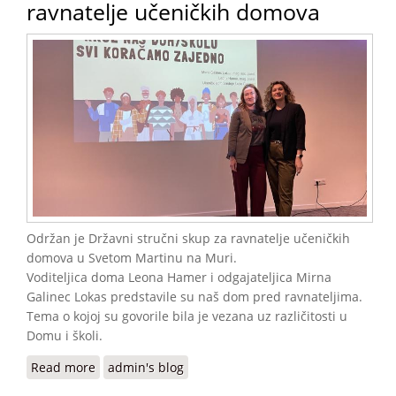
ravnatelje učeničkih domova
Održan je Državni stručni skup za ravnatelje učeničkih
domova u Svetom Martinu na Muri.
Voditeljica doma Leona Hamer i odgajateljica Mirna
Galinec Lokas predstavile su naš dom pred ravnateljima.
Tema o kojoj su govorile bila je vezana uz različitosti u
Domu i školi.
Read more
about Predstavili smo naš Učenički dom na
admin's blog
Državnom stručnom skupu za ravnatelje učeničkih