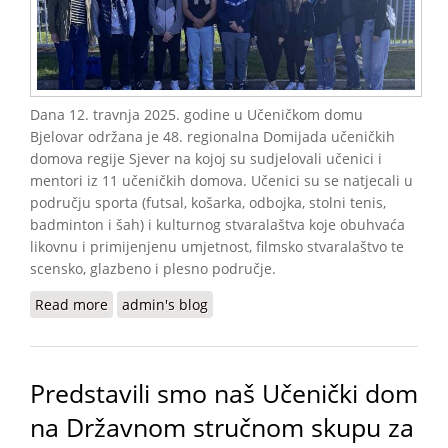
Dana 12. travnja 2025. godine u Učeničkom domu
Bjelovar održana je 48. regionalna Domijada učeničkih
domova regije Sjever na kojoj su sudjelovali učenici i
mentori iz 11 učeničkih domova. Učenici su se natjecali u
području sporta (futsal, košarka, odbojka, stolni tenis,
badminton i šah) i kulturnog stvaralaštva koje obuhvaća
likovnu i primijenjenu umjetnost, filmsko stvaralaštvo te
scensko, glazbeno i plesno područje.
Read more
about SUDJELOVANJE NA 48. REGIONALNOJ
admin's blog
DOMIJADI I PLASMAN NA DRŽAVNU DOMIJADU
Predstavili smo naš Učenički dom
na Državnom stručnom skupu za