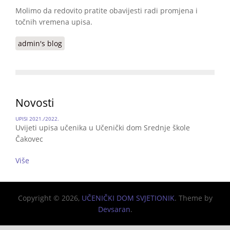
Molimo da redovito pratite obavijesti radi promjena i
točnih vremena upisa.
admin's blog
Novosti
UPISI 2021./2022.
Uvijeti upisa učenika u Učenički dom Srednje škole
Čakovec
Više
Copyright © 2026,
UČENIČKI DOM SVJETIONIK
. Theme by
Devsaran
.