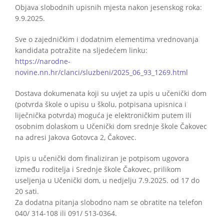
Objava slobodnih upisnih mjesta nakon jesenskog roka:
9.9.2025.
Sve o zajedničkim i dodatnim elementima vrednovanja
kandidata potražite na sljedećem linku:
https://narodne-
novine.nn.hr/clanci/sluzbeni/2025_06_93_1269.html
Dostava dokumenata koji su uvjet za upis u učenički dom
(potvrda škole o upisu u školu, potpisana upisnica i
liječnička potvrda) moguća je elektroničkim putem ili
osobnim dolaskom u Učenički dom srednje škole Čakovec
na adresi Jakova Gotovca 2, Čakovec.
Upis u učenički dom finaliziran je potpisom ugovora
između roditelja i Srednje škole Čakovec, prilikom
useljenja u Učenički dom, u nedjelju 7.9.2025. od 17 do
20 sati.
Za dodatna pitanja slobodno nam se obratite na telefon
040/ 314-108 ili 091/ 513-0364.