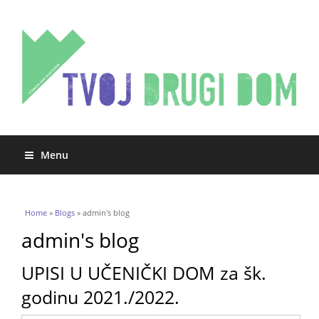
Menu
You are here
Home
»
Blogs
» admin's blog
admin's blog
UPISI U UČENIČKI DOM za šk.
godinu 2021./2022.