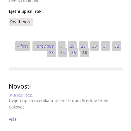
UPISNI ROKOVI:
Ljetni upisni rok
Read more
about UPISI U UČENIČKI DOM za šk. godinu
2021./2022.
Pages
« first
‹ previous
…
28
29
30
31
32
33
34
35
36
Novosti
UPISI 2021./2022.
Uvijeti upisa učenika u Učenički dom Srednje škole
Čakovec
Više