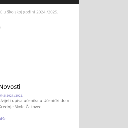
 školskoj godini 2024./2025.
R
Novosti
UPISI 2021./2022.
Uvijeti upisa učenika u Učenički dom
Srednje škole Čakovec
Više