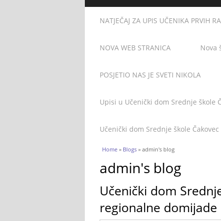
NATJEČAJ ZA UPIS UČENIKA PRVIH R
NOVA WEB STRANICA
Nova 
POSJETIO NAS JE SVETI NIKOLA
Upisi u Učenički dom Srednje škole 
Učenički dom Srednje škole Čakovec
You are here
Home
»
Blogs
» admin's blog
admin's blog
Učenički dom Srednj
regionalne domijade 