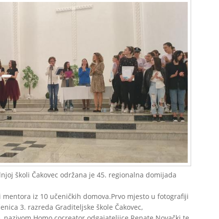
njoj školi Čakovec održana je 45. regionalna domijada
 i mentora iz 10 učeničkih domova.Prvo mjesto u fotografiji
enica 3. razreda Graditeljske škole Čakovec,
e, nazivom Homo cocreator odgajateljice Renate Novački te