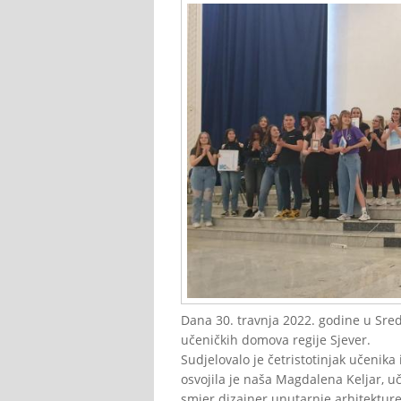
Dana 30. travnja 2022. godine u Sred
učeničkih domova regije Sjever.
Sudjelovalo je četristotinjak učenika
osvojila je naša Magdalena Keljar, uč
smjer dizajner unutarnje arhitektur