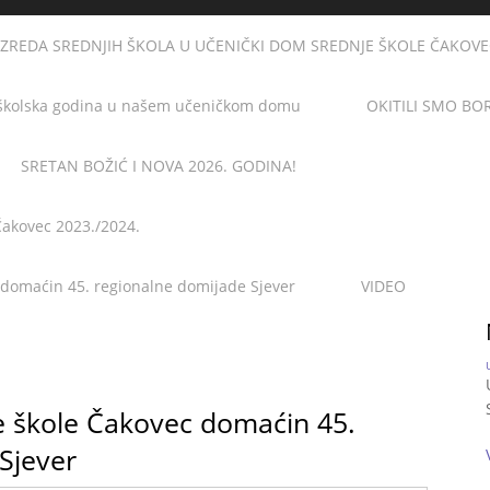
AZREDA SREDNJIH ŠKOLA U UČENIČKI DOM SREDNJE ŠKOLE ČAKOVEC u
školska godina u našem učeničkom domu
OKITILI SMO BO
SRETAN BOŽIĆ I NOVA 2026. GODINA!
Čakovec 2023./2024.
 domaćin 45. regionalne domijade Sjever
VIDEO
e škole Čakovec domaćin 45.
Sjever