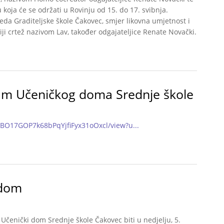
koja će se održati u Rovinju od 15. do 17. svibnja.
reda Graditeljske škole Čakovec, smjer likovna umjetnost i
riji crtež nazivom Lav, također odgajateljice Renate Novački.
nje škole Čakovec domaćin 45. regionalne domijade Sjever
ram Učeničkog doma Srednje škole
1tBO17GOP7k68bPqYjfiFyx31oOxcl/view?u...
rogram Učeničkog doma Srednje škole Čakovec 2021.-2022.
 dom
Učenički dom Srednje škole Čakovec biti u nedjelju, 5.