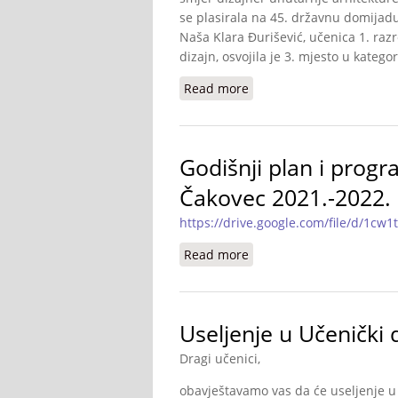
se plasirala na 45. državnu domijadu 
Naša Klara Đurišević, učenica 1. raz
dizajn, osvojila je 3. mjesto u katego
Read more
about Učenički dom Sred
Godišnji plan i prog
Čakovec 2021.-2022.
https://drive.google.com/file/d/1cw
Read more
about Godišnji plan i p
Useljenje u Učenički
Dragi učenici,
obavještavamo vas da će useljenje u 