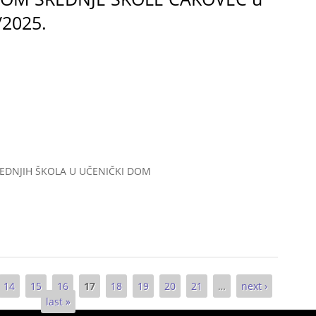
/2025.
REDNJIH ŠKOLA U UČENIČKI DOM
 UČENIKA PRVIH RAZREDA SREDNJIH ŠKOLA U UČENIČKI DOM SREDNJE
14
15
16
17
18
19
20
21
…
next ›
last »