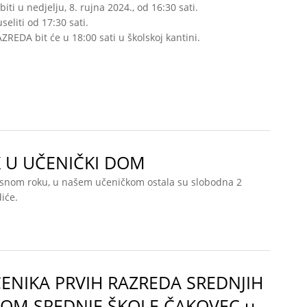
ti u nedjelju, 8. rujna 2024., od 16:30 sati.
liti od 17:30 sati.
ZREDA bit će u 18:00 sati u školskoj kantini.
NIČKI DOM
K U UČENIČKI DOM
isnom roku, u našem učeničkom ostala su slobodna 2
iće.
ROK U UČENIČKI DOM
ČENIKA PRVIH RAZREDA SREDNJIH
DOM SREDNJE ŠKOLE ČAKOVEC u