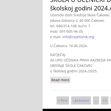
školskoj godini 2024.
Učenički dom Srednje škole Čakovec
Jakova Gotovca 2, 40 000 Čakovec
tel: 040/314-108, kućni 7
mob: 091/505-96-05
e-mail:
info@svjetionik.org
U Čakovcu, 18.06.2024.
NATJEČAJ
ZA UPIS UČENIKA PRVIH RAZREDA S
SREDNJE ŠKOLE ČAKOVEC
u školskoj godini 2024./2025.
Read more
about NATJEČAJ ZA UPIS
Pages
« first
‹ previous
…
13