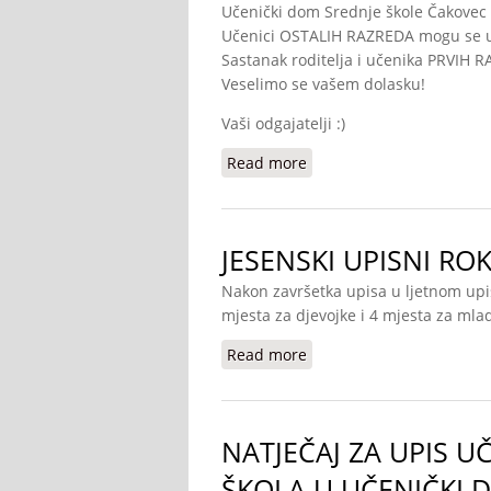
Učenički dom Srednje škole Čakovec bi
Učenici OSTALIH RAZREDA mogu se use
Sastanak roditelja i učenika PRVIH RA
Veselimo se vašem dolasku!
Vaši odgajatelji :)
Read more
about USELJENJE U UČE
JESENSKI UPISNI RO
Nakon završetka upisa u ljetnom up
mjesta za djevojke i 4 mjesta za mlad
Read more
about JESENSKI UPISNI 
NATJEČAJ ZA UPIS U
ŠKOLA U UČENIČKI 