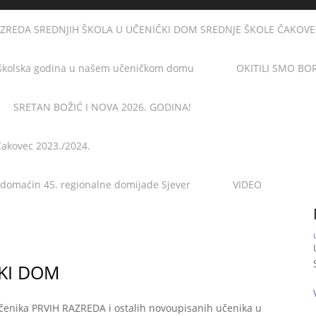
AZREDA SREDNJIH ŠKOLA U UČENIČKI DOM SREDNJE ŠKOLE ČAKOVEC u
školska godina u našem učeničkom domu
OKITILI SMO BO
SRETAN BOŽIĆ I NOVA 2026. GODINA!
Čakovec 2023./2024.
 domaćin 45. regionalne domijade Sjever
VIDEO
ČKI DOM
čenika PRVIH RAZREDA i ostalih novoupisanih učenika u