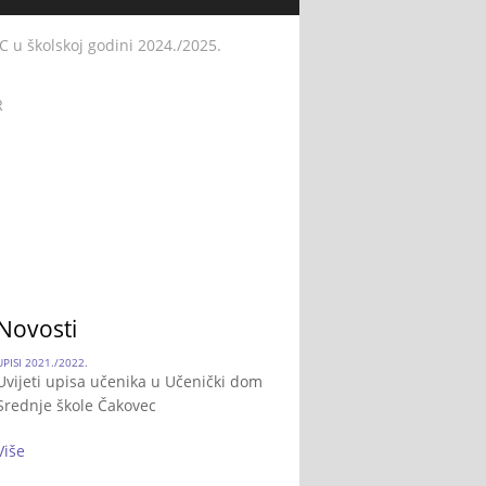
 školskoj godini 2024./2025.
R
Novosti
UPISI 2021./2022.
Uvijeti upisa učenika u Učenički dom
Srednje škole Čakovec
Više